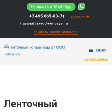
Написать в WhatsApp
+7 495 665-83-71
перезвоните
trayana@zavod-conveyer.ru
Заказать расчёт конвейера
МЕНЮ
Онлайн-заявка
Каталог
Ленточные транспортёры
Ленточный транспортер конвейер ТЛГ
7000/500/900/R50/V89
Ленточный