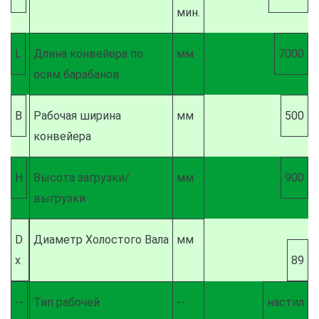
мин.
L
Длина конвейера по
мм
7000
осям барабанов
В
Рабочая ширина
мм
500
конвейера
H
Высота загрузки/
мм
900
выгрузки
D
Диаметр Холостого Вала
мм
х
89
--
Тип рабочей
--
настил