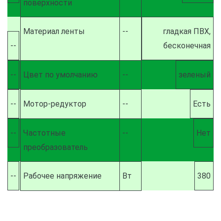
поверхности
Материал ленты
--
гладкая ПВХ,
--
бесконечная
--
Цвет по умолчанию
--
зеленый
--
Мотор-редуктор
--
Есть
--
Частотные
--
Нет
преобразователь
--
Рабочее напряжение
Вт
380