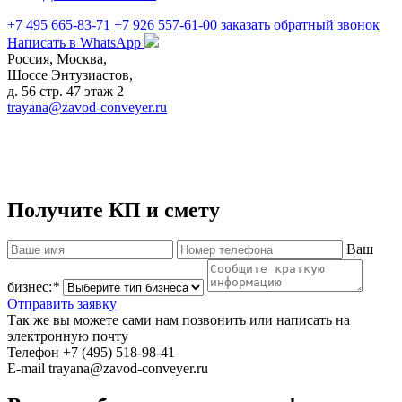
+7 495 665-83-71
+7 926 557-61-00
заказать обратный звонок
Написать в WhatsApp
Россия, Москва,
Шоссе Энтузиастов,
д. 56 стр. 47 этаж 2
trayana@zavod-conveyer.ru
©
ООО «ТРАЯНА»
— Все права защищены.
Конвейерное
оборудование
.
Политика конфиденциальности
. Купить
ленточный конвейер
на заводе в Москве.
Получите КП и смету
Ваш
бизнес:
*
Отправить заявку
Так же вы можете сами нам позвонить
или написать на
электронную почту
Телефон
+7 (495) 518-98-41
E-mail
trayana@zavod-conveyer.ru