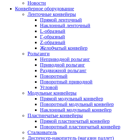
Новости
Конвейерное оборудование
Ленточные конвейеры
Прямой ленточный
Наклонный ленточный
L-образный
Г-образный
Z-образный
Желобчатый конвейер
Рольганги
Неприводной рольганг
Приводной рольганг
Раздвижной рольганг
Поворотный
Поворотный приводной
Угловой
Модульные конвейеры
Прямой модульный конвейер
Поворотный модульный конвейер
Наклонный модульный конвейер
Пластинчатые конвейеры
Прямой пластинчатый конвейер
Поворотный пластинчатый конвейер
Сталкиватель
Диспенсер-накопитель (магазин паллет)