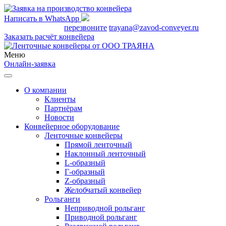
Написать в WhatsApp
+7 495 665-83-71
перезвоните
trayana@zavod-conveyer.ru
Заказать расчёт конвейера
Меню
Онлайн-заявка
О компании
Клиенты
Партнёрам
Новости
Конвейерное оборудование
Ленточные конвейеры
Прямой ленточный
Наклонный ленточный
L-образный
Г-образный
Z-образный
Желобчатый конвейер
Рольганги
Неприводной рольганг
Приводной рольганг