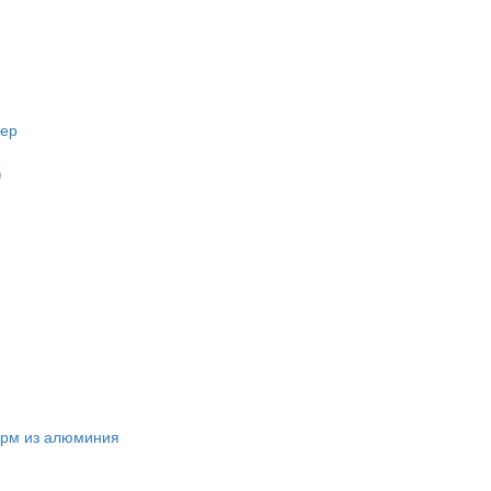
йер
)
орм из алюминия