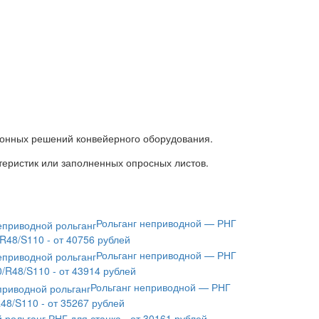
ионных решений конвейерного оборудования.
теристик или заполненных опросных листов.
Рольганг неприводной — РНГ
R48/S110 - от 40756 рублей
Рольганг неприводной — РНГ
/R48/S110 - от 43914 рублей
Рольганг неприводной — РНГ
48/S110 - от 35267 рублей
 рольганг РНГ для станка - от 30161 рублей