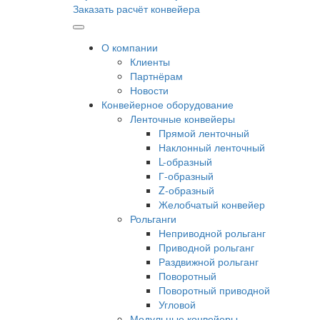
Заказать расчёт конвейера
О компании
Клиенты
Партнёрам
Новости
Конвейерное оборудование
Ленточные конвейеры
Прямой ленточный
Наклонный ленточный
L-образный
Г-образный
Z-образный
Желобчатый конвейер
Рольганги
Неприводной рольганг
Приводной рольганг
Раздвижной рольганг
Поворотный
Поворотный приводной
Угловой
Модульные конвейеры