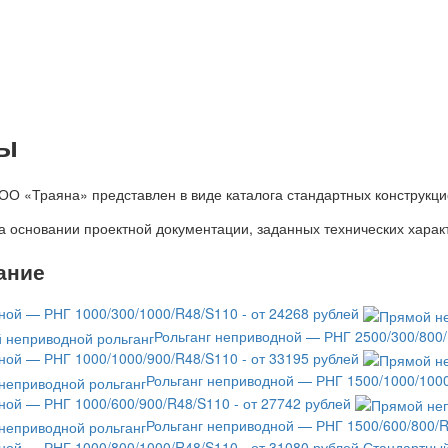
ры
ОО «Траяна» представлен в виде каталога стандартных конструкц
а основании проектной документации, заданных технических харак
ание
ной — РНГ 1000/300/1000/R48/S110 - от 24268 рублей
Рольганг неприводной — РНГ 2500/300/800/
ной — РНГ 1000/1000/900/R48/S110 - от 33195 рублей
Рольганг неприводной — РНГ 1500/1000/1000
ной — РНГ 1000/600/900/R48/S110 - от 27742 рублей
Рольганг неприводной — РНГ 1500/600/800/R
ной — РНГ 1000/800/1000/R48/S110 - от 31080 рублей
Стандартный