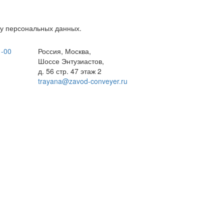
у персональных данных.
1-00
Россия, Москва,
Шоссе Энтузиастов,
д. 56 стр. 47 этаж 2
trayana@zavod-conveyer.ru
нточный конвейер
на заводе в Москве.