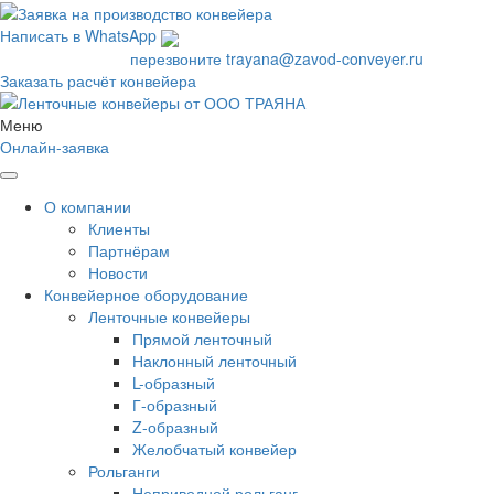
Написать в WhatsApp
+7 495 665-83-71
перезвоните
trayana@zavod-conveyer.ru
Заказать расчёт конвейера
Меню
Онлайн-заявка
О компании
Клиенты
Партнёрам
Новости
Конвейерное оборудование
Ленточные конвейеры
Прямой ленточный
Наклонный ленточный
L-образный
Г-образный
Z-образный
Желобчатый конвейер
Рольганги
Неприводной рольганг