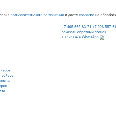
словия
пользовательского соглашения
и даете
согласие
на обработк
+7 495 665-83-71
+7 926 557-6
заказать обратный звонок
Написать в WhatsApp
ейеров
онвейеры
чества
еров
ата
ейерное оборудование
.
Политика конфиденциальности
. Купить
ле