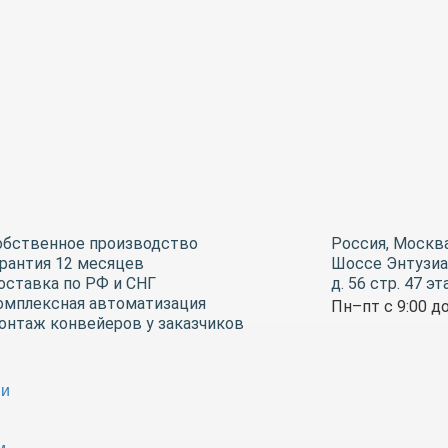
обственное
производство
Россия, Москва
арантия
12 месяцев
Шоссе Энтузиа
оставка по РФ и СНГ
д. 56 стр. 47 эт
омплексная автоматизация
Пн–пт с 9:00 до
онтаж конвейеров
у заказчиков
ии