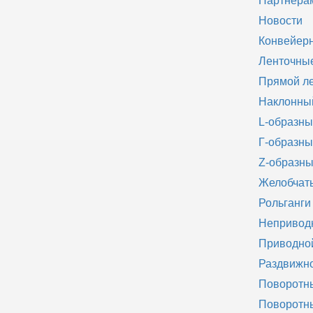
Партнёра
Новости
Конвейер
Ленточны
Прямой л
Наклонны
L-образн
Г-образн
Z-образн
Желобчат
Рольганги
Неприводн
Приводной
Раздвижно
Поворотн
Поворотн