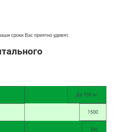
аши сроки Вас приятно удивят.
нтального
До 150 кг.
1500
500