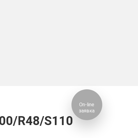
48/S110
On-line
заявка
000/R48/S110