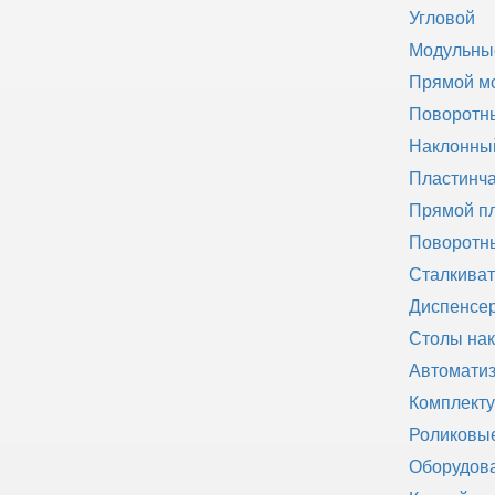
Угловой
Модульны
Прямой м
Поворотн
Наклонны
Пластинч
Прямой пл
Поворотны
Сталкиват
Диспенсер
Столы на
Автомати
Комплект
Роликовы
Оборудова