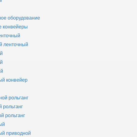
м
ное оборудование
е конвейеры
енточный
й ленточный
ый
ый
ый
ый конвейер
ой рольганг
 рольганг
й рольганг
ый
ый приводной