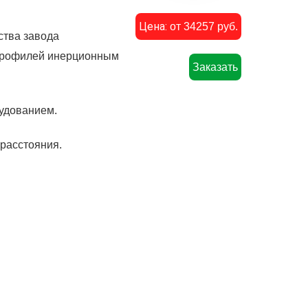
Цена:
от 34257 руб.
ства завода
 профилей инерционным
Заказать
удованием.
расстояния.