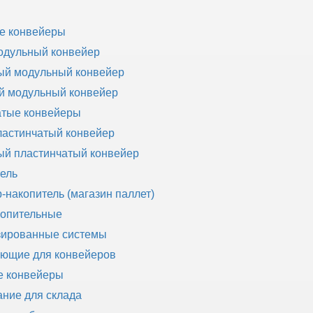
е конвейеры
одульный конвейер
ый модульный конвейер
й модульный конвейер
атые конвейеры
астинчатый конвейер
й пластинчатый конвейер
ель
-накопитель (магазин паллет)
копительные
зированные системы
ующие для конвейеров
е конвейеры
ние для склада