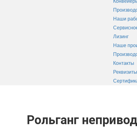
Конвейеры
Производ
Наши раб
Сервисно
Лизинг
Наше про
Производс
Контакты
Реквизит
Сертифик
Главная
Каталог
Роликовые транс
Рольганг неприво