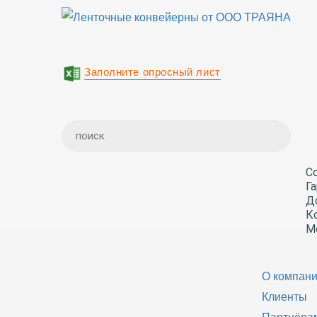
Заполните опросный лист
С
Г
Д
К
М
О компан
Клиенты