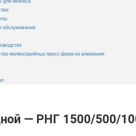
 для бизнеса
ство
оты
е обслуживание
изводство
тво мелкосерийных пресс-форм из алюминия
ы
ат
портёры
Рольганг неприводной - РНГ 1500/500/1000/R
дной — РНГ 1500/500/1