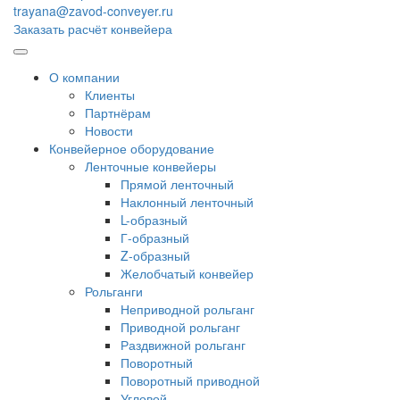
trayana@zavod-conveyer.ru
Заказать расчёт конвейера
О компании
Клиенты
Партнёрам
Новости
Конвейерное оборудование
Ленточные конвейеры
Прямой ленточный
Наклонный ленточный
L-образный
Г-образный
Z-образный
Желобчатый конвейер
Рольганги
Неприводной рольганг
Приводной рольганг
Раздвижной рольганг
Поворотный
Поворотный приводной
Угловой