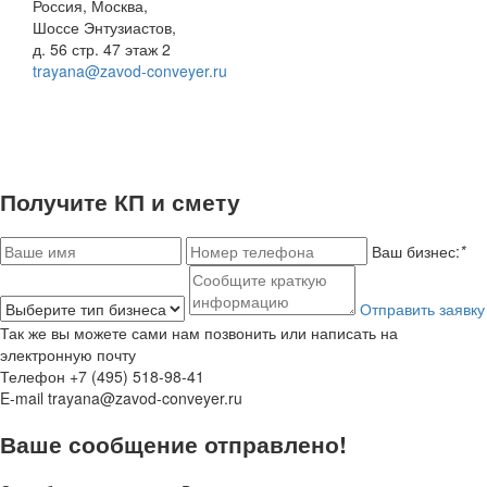
Россия, Москва,
Шоссе Энтузиастов,
д. 56 стр. 47 этаж 2
trayana@zavod-conveyer.ru
©
ООО «ТРАЯНА»
— Все права защищены.
Конвейерное
оборудование
.
Политика конфиденциальности
. Купить
ленточный конвейер
на заводе в Москве.
Получите КП и смету
Ваш бизнес:
*
Отправить заявку
Так же вы можете сами нам позвонить
или написать на
электронную почту
Телефон
+7 (495) 518-98-41
E-mail
trayana@zavod-conveyer.ru
Ваше сообщение отправлено!