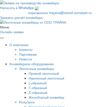
Написать в WhatsApp
+7 495 665-83-71
перезвоните
trayana@zavod-conveyer.ru
Заказать расчёт конвейера
Меню
Онлайн-заявка
О компании
Клиенты
Партнёрам
Новости
Конвейерное оборудование
Ленточные конвейеры
Прямой ленточный
Наклонный ленточный
L-образный
Г-образный
Z-образный
Желобчатый конвейер
Рольганги
Неприводной рольганг